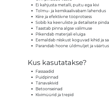
Ei kahjusta metalli, puitu ega kivi
Tolmu- ja kemikaalivabam lahendus
Kiire ja efektiivne tööprotsess
Sobib ka keeruliste ja detailsete pin
Taastab pinna algse välimuse
Pikendab materjali eluiga
Eemaldab niiskust koguvad kihid ja s
Parandab hoone üldmuljet ja väärtus
Kus kasutatakse?
Fassaadid
Puidpinnad
Tänavakivid
Betoonseinad
Kivimüürid ja trepid