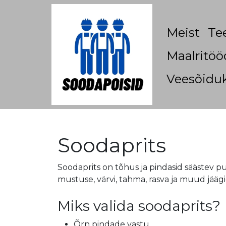
Meist
Te
Maalritöö
Veesõiduk
Soodaprits
Soodaprits on tõhus ja pindasid säästev p
mustuse, värvi, tahma, rasva ja muud jääg
Miks valida soodaprits?
Õrn pindade vastu