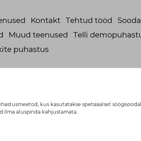
enused
Kontakt
Tehtud tööd
Sooda
d
Muud teenused
Telli demopuhast
ite puhastus
uhastusmeetod, kus kasutatakse spetsiaalset söögisoodal
id ilma aluspinda kahjustamata.