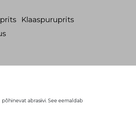
prits
Klaaspuruprits
us
 põhinevat abrasiivi. See eemaldab