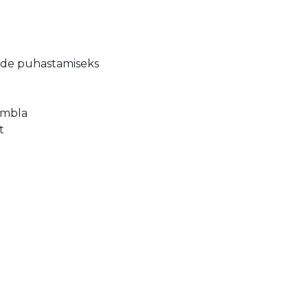
dade puhastamiseks
ambla
t