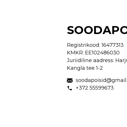
SOODAPO
Registrikood:
16477313
KMKR:
EE102486030
Juriidiline aadress: Har
Kangla tee 1-2
soodapoisid@gmail
+372 55599673