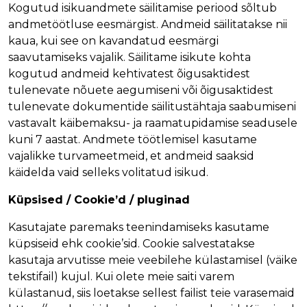
a
Kogutud isikuandmete säilitamise periood sõltub
p
andmetöötluse eesmärgist. Andmeid säilitatakse nii
ri
kaua, kui see on kavandatud eesmärgi
ts
saavutamiseks vajalik. Säilitame isikute kohta
kogutud andmeid kehtivatest õigusaktidest
Kl
tulenevate nõuete aegumiseni või õigusaktidest
a
tulenevate dokumentide säilitustähtaja saabumiseni
a
vastavalt käibemaksu- ja raamatupidamise seadusele
s
kuni 7 aastat. Andmete töötlemisel kasutame
p
vajalikke turvameetmeid, et andmeid saaksid
u
käidelda vaid selleks volitatud isikud.
r
u
Küpsised / Cookie’d / pluginad
p
ri
Kasutajate paremaks teenindamiseks kasutame
ts
küpsiseid ehk cookie’sid. Cookie salvestatakse
kasutaja arvutisse meie veebilehe külastamisel (väike
M
tekstifail) kujul. Kui olete meie saiti varem
a
külastanud, siis loetakse sellest failist teie varasemaid
al