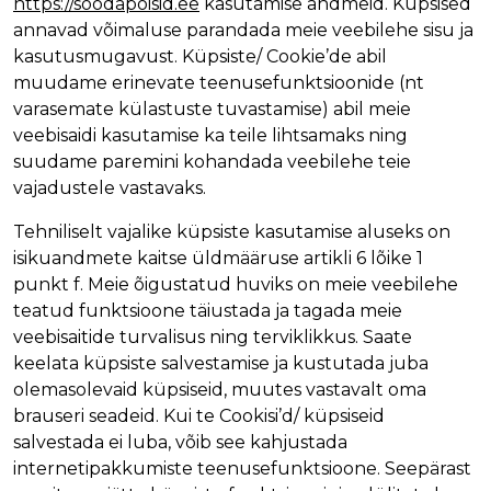
https://soodapoisid.ee
kasutamise andmeid. Küpsised
ri
annavad võimaluse parandada meie veebilehe sisu ja
t
kasutusmugavust. Küpsiste/ Cookie’de abil
ö
muudame erinevate teenusefunktsioonide (nt
ö
varasemate külastuste tuvastamise) abil meie
d
veebisaidi kasutamise ka teile lihtsamaks ning
M
suudame paremini kohandada veebilehe teie
u
vajadustele vastavaks.
u
d
Tehniliselt vajalike küpsiste kasutamise aluseks on
t
isikuandmete kaitse üldmääruse artikli 6 lõike 1
e
punkt f. Meie õigustatud huviks on meie veebilehe
e
teatud funktsioone täiustada ja tagada meie
n
veebisaitide turvalisus ning terviklikkus. Saate
u
keelata küpsiste salvestamise ja kustutada juba
s
olemasolevaid küpsiseid, muutes vastavalt oma
e
brauseri seadeid. Kui te Cookisi’d/ küpsiseid
d
salvestada ei luba, võib see kahjustada
internetipakkumiste teenusefunktsioone. Seepärast
T