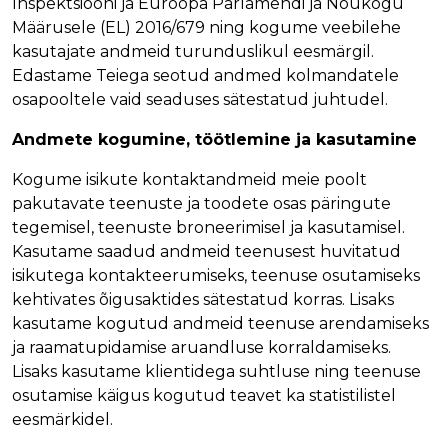
Inspektsiooni ja Euroopa Parlamendi ja Nõukogu
o
Määrusele (EL) 2016/679 ning kogume veebilehe
n
kasutajate andmeid turunduslikul eesmärgil.
ta
Edastame Teiega seotud andmed kolmandatele
kt
osapooltele vaid seaduses sätestatud juhtudel.
T
e
Andmete kogumine, töötlemine ja kasutamine
h
Kogume isikute kontaktandmeid meie poolt
t
pakutavate teenuste ja toodete osas päringute
u
tegemisel, teenuste broneerimisel ja kasutamisel.
d
Kasutame saadud andmeid teenusest huvitatud
t
isikutega kontakteerumiseks, teenuse osutamiseks
ö
kehtivates õigusaktides sätestatud korras. Lisaks
ö
kasutame kogutud andmeid teenuse arendamiseks
d
ja raamatupidamise aruandluse korraldamiseks.
S
Lisaks kasutame klientidega suhtluse ning teenuse
o
osutamise käigus kogutud teavet ka statistilistel
o
eesmärkidel.
d