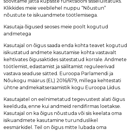
soovitame jätta küpsiste funktsiooni sisselülitatuks.
el
Klikkides meie veebilehel nuppu “Nõustun”
li
nõustute te isikuandmete töötlemisega.
d
e
Kasutaja õigused seoses meie poolt kogutud
m
andmetega
o
p
Kasutajal on õigus saada enda kohta teavet kogutud
u
isikustatud andmete kasutamise kohta vastavalt
h
kehtivates õigusaktides sätestatud korrale. Andmete
a
töötlemist, edastamist ja säilitamist reguleerivad
st
vastava seaduse sätted. Euroopa Parlamendi ja
u
Nõukogu määrus (EL) 2016/679, millega kehtestati
s
ühtne andmekaitseraamistik kogu Euroopa Liidus.
V
Kasutajatel on eelnimetatud tegevustest alati õigus
e
keelduda, enne kui andmeid rendifirmas loetakse.
e
Kasutajal on ka õigus nõustuda või siis keelata oma
s
isikuandmete kasutamine turunduslikel
õi
eesmärkidel. Teil on õigus mitte lubada oma
d