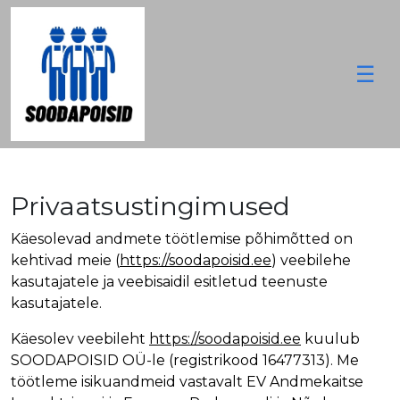
☰
M
ei
st
Privaatsustingimused
T
e
Käesolevad andmete töötlemise põhimõtted on
e
kehtivad meie (
https://soodapoisid.ee
) veebilehe
n
kasutajatele ja veebisaidil esitletud teenuste
u
kasutajatele.
s
e
Käesolev veebileht
https://soodapoisid.ee
kuulub
d
SOODAPOISID OÜ-le (registrikood 16477313). Me
töötleme isikuandmeid vastavalt EV Andmekaitse
K