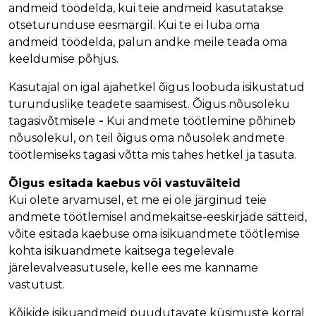
andmeid töödelda, kui teie andmeid kasutatakse
u
otseturunduse eesmärgil. Kui te ei luba oma
ki
andmeid töödelda, palun andke meile teada oma
t
keeldumise põhjus.
e
p
Kasutajal on igal ajahetkel õigus loobuda isikustatud
u
turunduslike teadete saamisest. Õigus nõusoleku
h
tagasivõtmisele
-
Kui andmete töötlemine põhineb
a
nõusolekul, on teil õigus oma nõusolek andmete
st
töötlemiseks tagasi võtta mis tahes hetkel ja tasuta.
u
Õigus esitada kaebus
või vastuväiteid
s
Kui olete arvamusel, et me ei ole järginud teie
andmete töötlemisel andmekaitse-eeskirjade sätteid,
võite esitada kaebuse oma isikuandmete töötlemise
kohta isikuandmete kaitsega tegelevale
järelevalveasutusele, kelle ees me kanname
vastutust.
Kõikide isikuandmeid puudutavate küsimuste korral