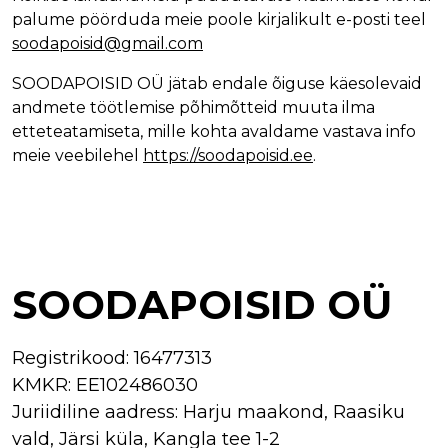
palume pöörduda meie poole kirjalikult e-posti teel
soodapoisid@gmail.com
SOODAPOISID OÜ jätab endale õiguse käesolevaid
andmete töötlemise põhimõtteid muuta ilma
etteteatamiseta, mille kohta avaldame vastava info
meie veebilehel
https://soodapoisid.ee
.
SOODAPOISID OÜ
Registrikood:
16477313
KMKR:
EE102486030
Juriidiline aadress: Harju maakond, Raasiku
vald, Järsi küla, Kangla tee 1-2