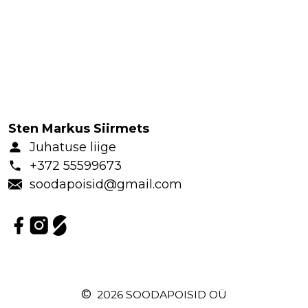
a
p
ri
ts
Kl
a
a
s
Sten Markus Siirmets
p
Juhatuse liige
u
+372 55599673
r
soodapoisid@gmail.com
u
p
ri
ts
M
a
©
2026 SOODAPOISID OÜ
al