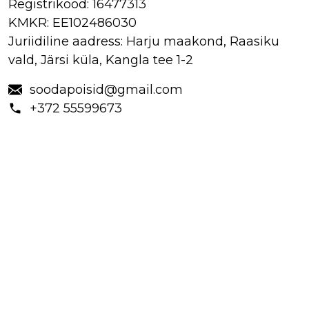
Registrikood:
16477313
o
KMKR:
EE102486030
n
ta
Juriidiline aadress: Harju maakond, Raasiku
kt
vald, Järsi küla, Kangla tee 1-2
T
soodapoisid@gmail.com
e
+372 55599673
h
t
u
d
t
ö
ö
d
S
o
o
d