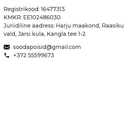
a
Registrikood:
16477313
p
KMKR:
EE102486030
ri
ts
Juriidiline aadress: Harju maakond, Raasiku
vald, Järsi küla, Kangla tee 1-2
Kl
a
soodapoisid@gmail.com
a
+372 55599673
s
p
u
r
u
p
ri
ts
M
a
al