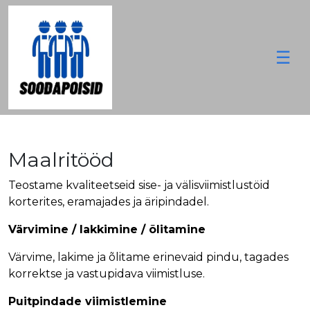
☰
M
ei
st
Maalritööd
T
e
Teostame kvaliteetseid sise- ja välisviimistlustöid
e
korterites, eramajades ja äripindadel.
n
u
Värvimine / lakkimine / õlitamine
s
Värvime, lakime ja õlitame erinevaid pindu, tagades
e
korrektse ja vastupidava viimistluse.
d
K
Puitpindade viimistlemine