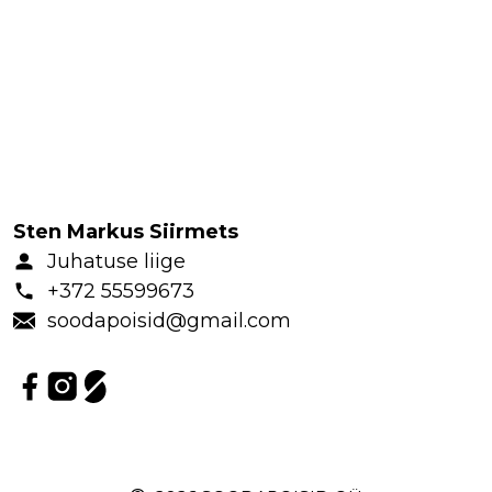
ri
t
ö
ö
d
M
u
u
d
Sten Markus Siirmets
t
Juhatuse liige
e
+372 55599673
e
soodapoisid@gmail.com
n
u
s
e
d
T