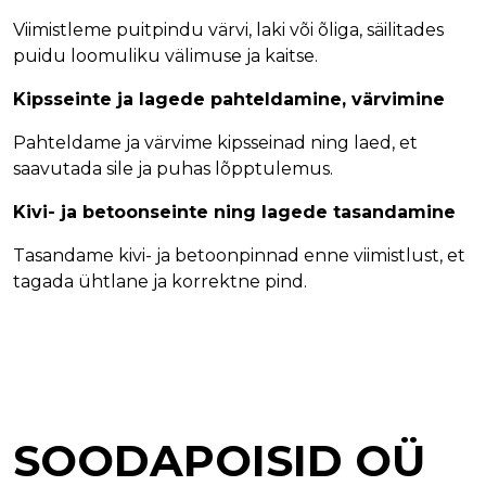
o
Viimistleme puitpindu värvi, laki või õliga, säilitades
n
puidu loomuliku välimuse ja kaitse.
ta
kt
Kipsseinte ja lagede pahteldamine, värvimine
T
Pahteldame ja värvime kipsseinad ning laed, et
e
saavutada sile ja puhas lõpptulemus.
h
t
Kivi- ja betoonseinte ning lagede tasandamine
u
d
Tasandame kivi- ja betoonpinnad enne viimistlust, et
t
tagada ühtlane ja korrektne pind.
ö
ö
d
S
o
o
SOODAPOISID OÜ
d